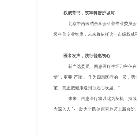
权威背书，筑牢科普护城河
	北京中西医结合学会科普专业委员会是推动首都健康科普规范化的核心阵地。此次当选，标志着四惠医疗的专家团队将正式跻身市
级科普专业智库，未来将依托这一市级权威平
医者发声，践行普惠初心
	新当选委员、四惠医疗牛怀印主任在接受采访时表示：“在自媒体信息鱼龙混杂的当下，科普不仅要‘好看’，更要‘好用’；不仅要‘热
情’，更要‘严谨’。作为四惠医疗的一员，
范，真正把健康送到百姓心坎里。”
	未来，四惠医疗将以此为契机，持续深化“叙事医学”与“惠民服务”体系，不仅让优质的中医药服务落地身边，更要让科学的健康理
念深入人心，助力全民健康素养迈上新台阶