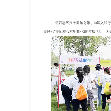
	值四惠医疗十周年之际，为深入践行“健康中国”战略，推动优质中医药资源下沉，北京四惠中医医院受邀参与4月18日下午“在一起
美好+1”美团核心本地商业2周年庆活动，为