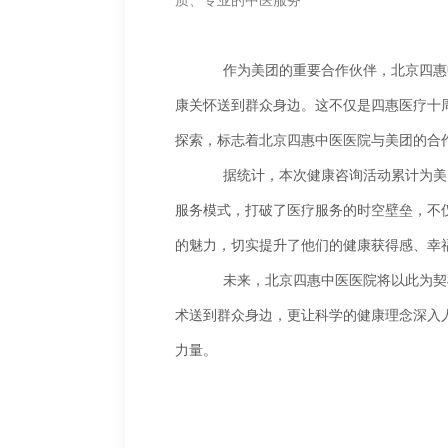
质、专业的中医服务
	作为美团的重要合作伙伴，北京四惠中医医院在此次活动中，以中医义诊、肩颈按摩等中医药特色服务为载体，将专业、贴心的健
康关怀送到群众身边。这不仅是四惠医疗十
探索，标志着北京四惠中医医院与美团的合
	据统计，本次健康咨询活动累计为美团员工及家属提供服务120余人次，切实将健康服务送到了群众身边。这种“医企联动”的创新
服务模式，打破了医疗服务的时空壁垒，不
的魅力，切实提升了他们的健康获得感、幸
	未来，北京四惠中医医院将以此为契机，继续秉持“惠民”初心，常态化走进企业、社区、校园，不仅将优质中医资源与特色适宜技
术送到群众身边，更让科学的健康理念深入人
力量。