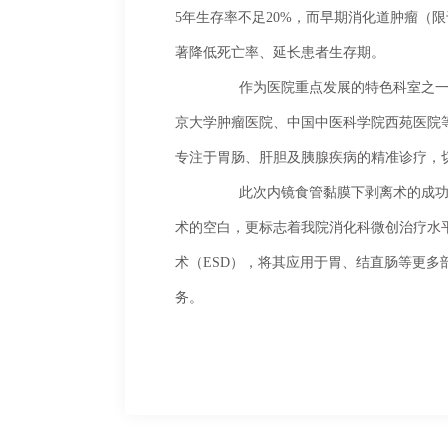
5年生存率不足20%，而早期消化道肿瘤（
著降低死亡率、延长患者生存期。
	作为医院重点发展的特色科室之一，北京四惠西区医院消化科始终秉持着“聚全国名医，为人民服务”的宗旨，汇聚了多位来自北
京大学肿瘤医院、中国中医科学院西苑医院
专注于胃肠、肝胆及胰腺疾病的精准诊疗，
	此次内镜食管黏膜下剥离术的成功开展，是北京四惠西区医院消化科发展历程中的一个重要里程碑，不仅填补了医院该项医疗技
术的空白，更标志着我院消化科微创治疗水
术（ESD），将其应用于胃、结直肠等更
务。