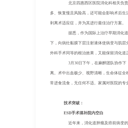
	北京四惠西区医院消化科相关负责人表示，李大爷年事已高、身体耐受度差，传统外科手术需切除病变食管段，创伤大、出血
多、恢复慢且风险高，还可能会影响术后生
剥离术适应症，并为其进行最佳治疗方案。
	据悉，作为国际上治疗早期消化道肿瘤及癌前病变的主流微创技术，ESD被誉为消化道早癌的“微创克星”。其核心是在内镜直视
下，向病灶黏膜下层注射液体使病变与肌层
外科手术同等的根治效果，又能保留消化道
	3月30日下午，在麻醉团队协作下，消化科团队通过奥林巴斯高清内镜系统，历经近1小时精细操作，成功将食管病变组织完整剥
离。术中出血极少、视野清晰，生命体征全
常进食流食，无任何不适。家属对医院的专
技术突破：
ESD手术填补院内空白
	近年来，消化道肿瘤及癌前病变的早期发现、早期治疗日益受到重视。数据显示，我国90%食管癌患者确诊时已至中晚期，总体