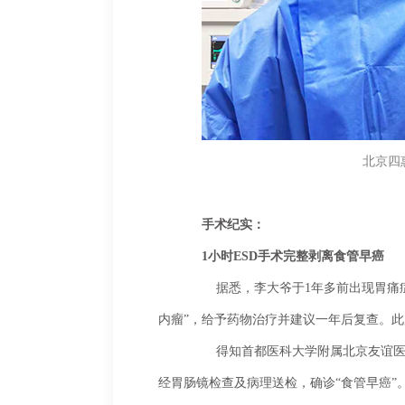
北京四
手术纪实：
1小时ESD手术完整剥离食管早癌
	据悉，李大爷于1年多前出现胃痛症状，2025年7月在当地医院进行胃镜检查后，被诊断为食管病变，病理提示“低级别鳞状上皮
内瘤”，给予药物治疗并建议一年后复查。此
	得知首都医科大学附属北京友谊医院的专家在北京四惠西区医院进行会诊后，为求精准治疗，家属带李大爷专程来京。入院后，
经胃肠镜检查及病理送检，确诊“食管早癌”