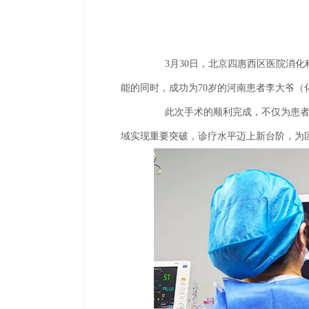
	3月30日，北京四惠西区医院消化科成功完成院内首例经电子内镜黏膜下剥离术（ESD）。此次手术在保留消化道正常结构与功
能的同时，成功为70岁的河南患者李大爷
	此次手术的顺利完成，不仅为患者解除了病痛、避免了传统开胸手术的巨大创伤，更标志着北京四惠西区医院在内镜微创治疗领
域实现重要突破，诊疗水平迈上新台阶，为